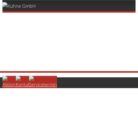
Neuwagen
Fahrzeugbörse
Volkswagen
Volkswagen Nutzfahrzeuge
Commerce Nutzfahrzeug Partner
Finanzierung
Leasing