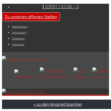
|
03991 / 62 06 – 0
Zu unseren offenen Stellen
Datenschutz
|
Impressum
|
Facebook
|
Instagram
» zu den Ansprechpartner