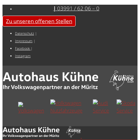
|
03991 / 62 06 – 0
Zu unseren offenen Stellen
Datenschutz
|
Impressum
|
Facebook
|
Instagram