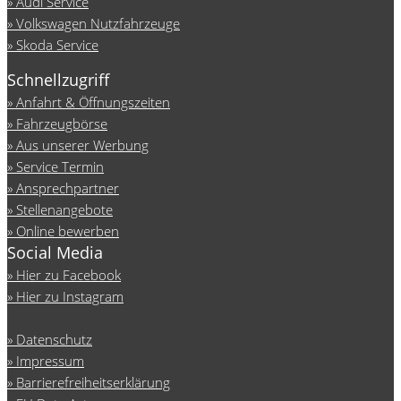
Audi Service
Volkswagen Nutzfahrzeuge
Skoda Service
Schnellzugriff
Anfahrt & Öffnungszeiten
Fahrzeugbörse
Aus unserer Werbung
Service Termin
Ansprechpartner
Stellenangebote
Online bewerben
Social Media
Hier zu Facebook
Hier zu Instagram
Datenschutz
Impressum
Barrierefreiheitserklärung