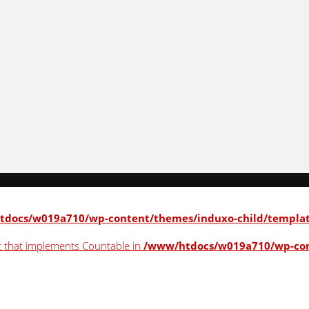
docs/w019a710/wp-content/themes/induxo-child/template
ct that implements Countable in
/www/htdocs/w019a710/wp-con