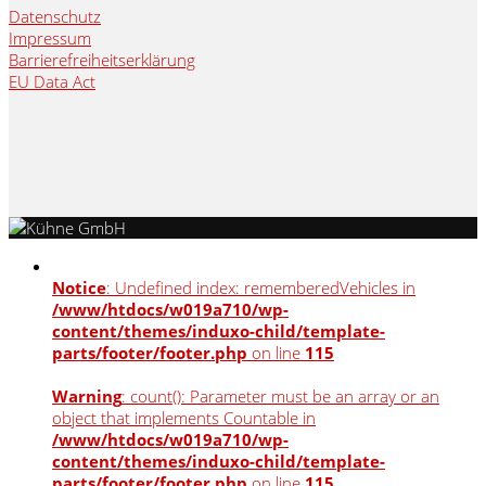
Datenschutz
Impressum
Barrierefreiheitserklärung
EU Data Act
Notice
: Undefined index: rememberedVehicles in
/www/htdocs/w019a710/wp-
content/themes/induxo-child/template-
parts/footer/footer.php
on line
115
Warning
: count(): Parameter must be an array or an
object that implements Countable in
/www/htdocs/w019a710/wp-
content/themes/induxo-child/template-
parts/footer/footer.php
on line
115