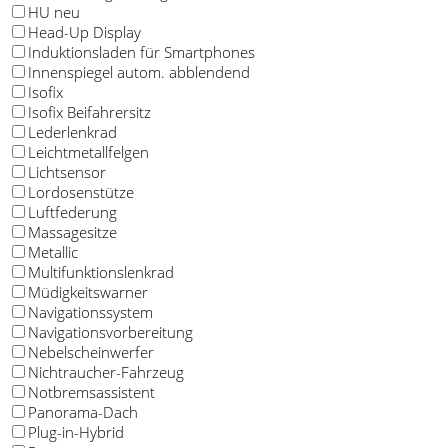
HU neu
Head-Up Display
Induktionsladen für Smartphones
Innenspiegel autom. abblendend
Isofix
Isofix Beifahrersitz
Lederlenkrad
Leichtmetallfelgen
Lichtsensor
Lordosenstütze
Luftfederung
Massagesitze
Metallic
Multifunktionslenkrad
Müdigkeitswarner
Navigationssystem
Navigationsvorbereitung
Nebelscheinwerfer
Nichtraucher-Fahrzeug
Notbremsassistent
Panorama-Dach
Plug-in-Hybrid