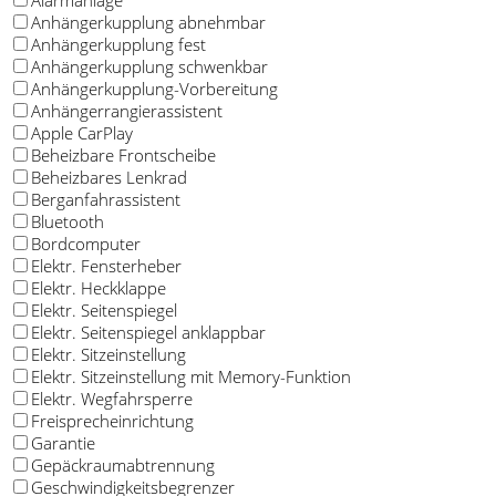
Alarmanlage
Anhängerkupplung abnehmbar
Anhängerkupplung fest
Anhängerkupplung schwenkbar
Anhängerkupplung-Vorbereitung
Anhängerrangierassistent
Apple CarPlay
Beheizbare Frontscheibe
Beheizbares Lenkrad
Berganfahrassistent
Bluetooth
Bordcomputer
Elektr. Fensterheber
Elektr. Heckklappe
Elektr. Seitenspiegel
Elektr. Seitenspiegel anklappbar
Elektr. Sitzeinstellung
Elektr. Sitzeinstellung mit Memory-Funktion
Elektr. Wegfahrsperre
Freisprecheinrichtung
Garantie
Gepäckraumabtrennung
Geschwindigkeitsbegrenzer