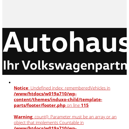
Notice
: Undefined index: rememberedVehicles in
/www/htdocs/w019a710/wp-
content/themes/induxo-child/template-
parts/footer/footer.php
on line
115
Warning
: count(): Parameter must be an array or an
object that implements Countable in
/www/htdocs/w019a710/wp-