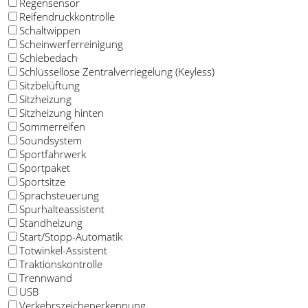
Regensensor
Reifendruckkontrolle
Schaltwippen
Scheinwerferreinigung
Schiebedach
Schlüssellose Zentralverriegelung (Keyless)
Sitzbelüftung
Sitzheizung
Sitzheizung hinten
Sommerreifen
Soundsystem
Sportfahrwerk
Sportpaket
Sportsitze
Sprachsteuerung
Spurhalteassistent
Standheizung
Start/Stopp-Automatik
Totwinkel-Assistent
Traktionskontrolle
Trennwand
USB
Verkehrszeichenerkennung